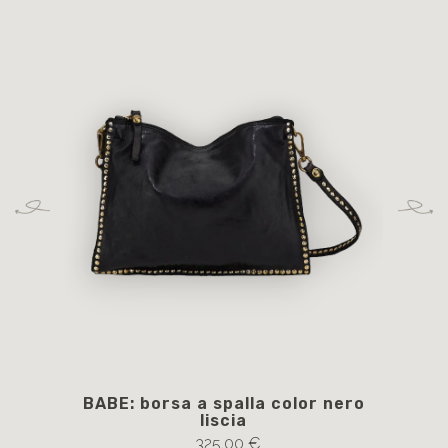
anche
BABE: borsa a spalla color nero
B
liscia
Sel