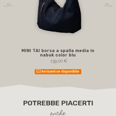
MINI TAI borsa a spalla media in
M
nabuk color blu
c
139,00 €
Avvisami se disponibile
POTREBBE PIACERTI