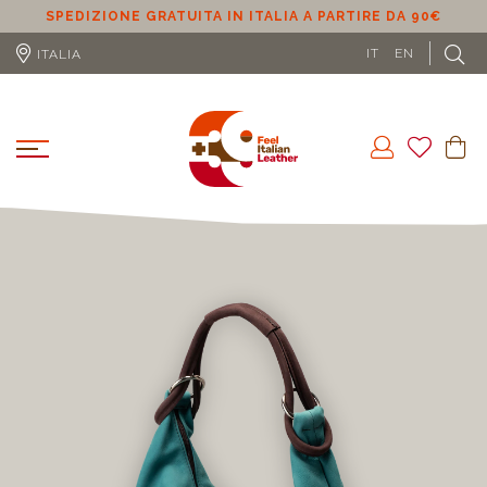
SPEDIZIONE GRATUITA IN UE (ESCLUSO CIPRO) A PARTIRE
DA 100€
L
IT
EN
ITALIA