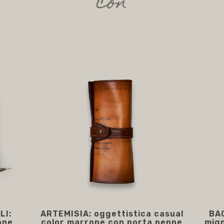
con
LI:
ARTEMISIA: oggettistica casual
BA
one
color marrone con porta penne
mign