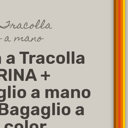
 Tracolla
o a mano
 a Tracolla
RINA +
lio a mano
 Bagaglio a
color