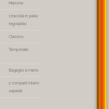
Marrone
1 tracolla in pelle
regolabile
Classico
Tamponata
Bagaglio a mano
2 comparti interni
separati