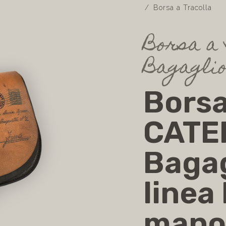
Borsa a Tracolla
Borsa a
Bagagli
Borsa
CATE
Bagag
linea
mano 