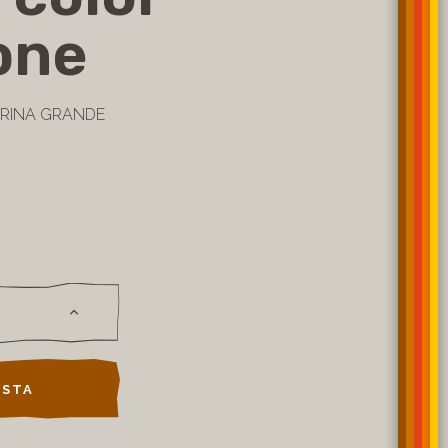
one
TERINA GRANDE
STA