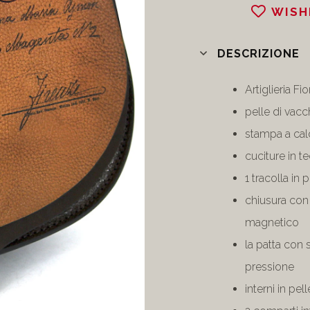
WISH
DESCRIZIONE
Artiglieria F
pelle di vac
stampa a cald
cuciture in 
1 tracolla in 
chiusura con 
magnetico
la patta con 
pressione
interni in pell