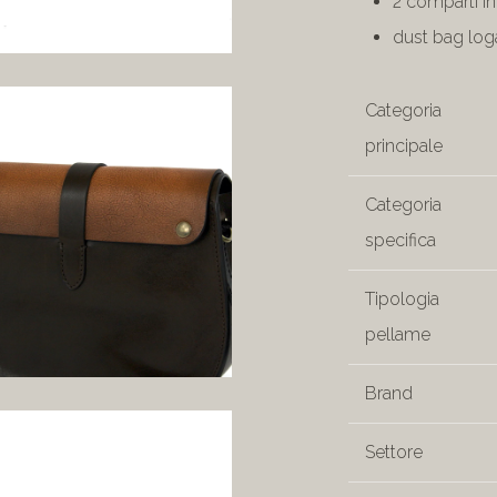
2 comparti in
dust bag loga
Categoria
principale
Categoria
specifica
Tipologia
pellame
Brand
Settore