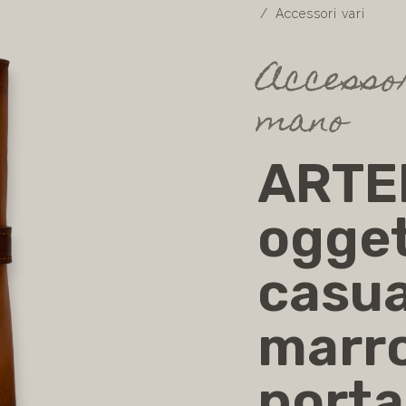
Accessori vari
Accessor
mano
ARTE
ogget
casua
marr
porta