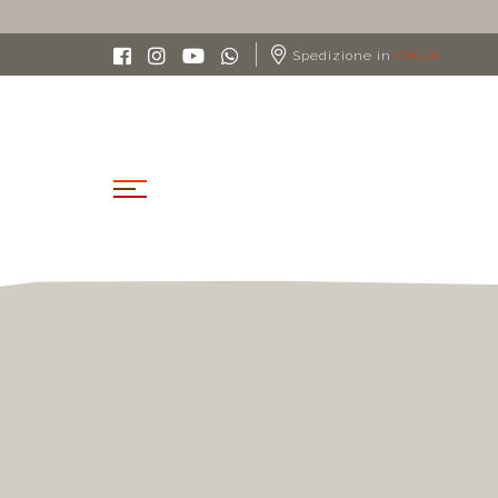
0€
Spedizione in
ITALIA