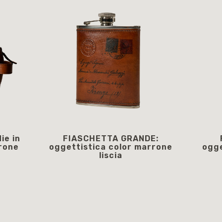
ie in
FIASCHETTA GRANDE:
rone
oggettistica color marrone
ogge
liscia
75,00 €