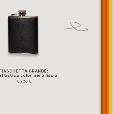
FIASCHETTA GRANDE:
NERUDA: beauty c
ttistica color nero liscia
color marrone con c
69,00 €
119,00 €