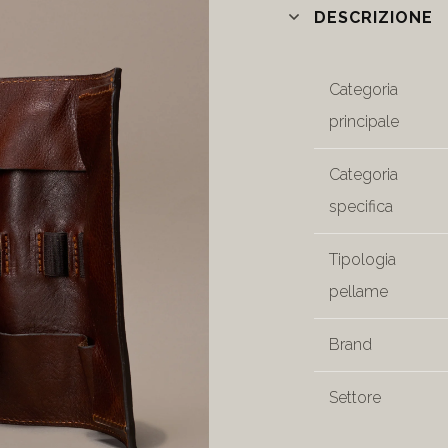
DESCRIZIONE
Categoria
principale
Categoria
specifica
Tipologia
pellame
Brand
Settore