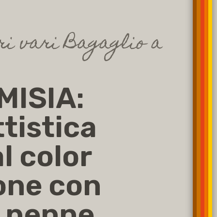
i vari Bagaglio a
MISIA:
tistica
l color
one con
 penne