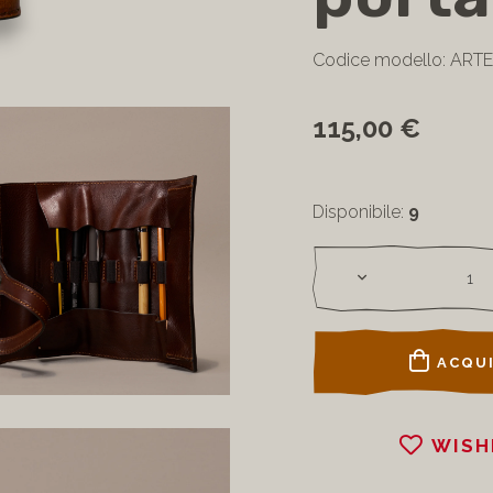
Codice modello: ARTE
115,00 €
Disponibile:
9
ACQUI
WISH