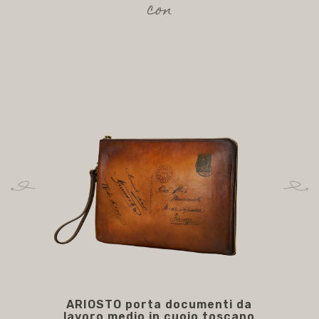
con
ARIOSTO porta documenti da
AR
lavoro medio in cuoio toscano
c