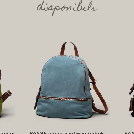
disponibili
zip in
PANSE zaino medie in nabuk
PAN