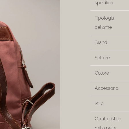
specifica
Tipologia
pellame
Brand
Settore
Colore
Accessorio
Stile
Caratteristica
della pelle