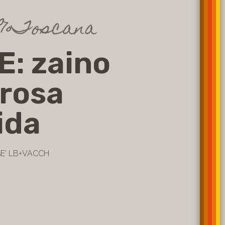
00%Toscana
: zaino
 rosa
ida
SE' LB+VACCH