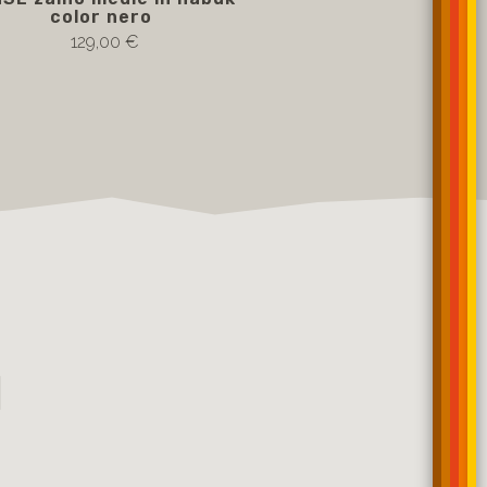
color nero
color marrone 
129,00 €
129,00 €
I