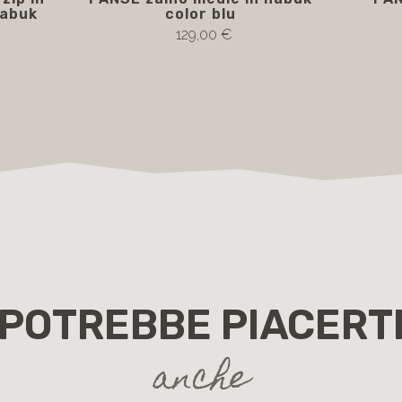
nabuk
color blu
129,00 €
POTREBBE PIACERT
anche