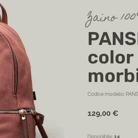
Zaino 1
PANSE
color
morb
Codice modello: PAN
129,00 €
Disponibile:
14