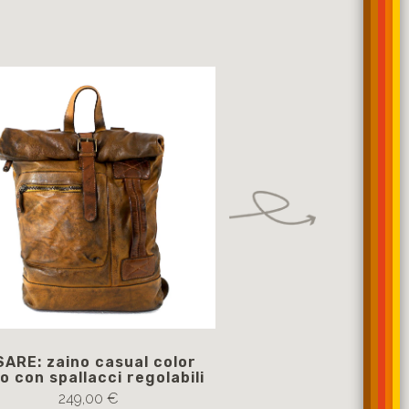
ARE: zaino casual color
GIAPPONE zaino gia
lo con spallacci regolabili
di moro con apertu
in stile casual con p
249,00 €
toscano