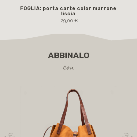
FOGLIA: porta carte color marrone
FU
liscia
i
29,00 €
ABBINALO
con