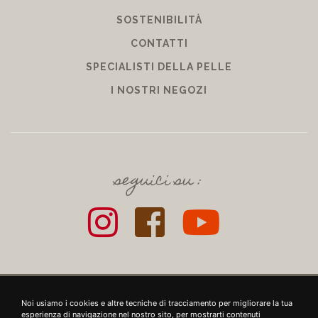
SOSTENIBILITÀ
CONTATTI
SPECIALISTI DELLA PELLE
I NOSTRI NEGOZI
seguici su :
+39 SRL - VIUZZO DEL CROCIFISSO DELLE TORRI 10 50142, FIRENZE - P.IVA E
Noi usiamo i cookies e altre tecniche di tracciamento per migliorare la tua
COD. FISC.: 06721860481 - INFO@39LEATHERGOODS.COM
-
CONTRIBUTI
esperienza di navigazione nel nostro sito, per mostrarti contenuti