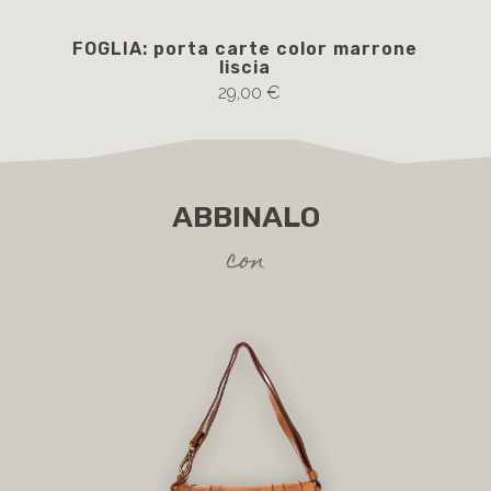
FOGLIA: porta carte color marrone
FU
liscia
i
29,00 €
ABBINALO
con