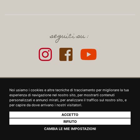
seguici su :
+39 SRL - VIUZZO DEL CROCIFISSO DELLE TORRI 10 50142, FIRENZE - P.IVA E
Noi usiamo i cookies e altre tecniche di tracciamento per migliorare la tua
COD. FISC.: 06721860481 - INFO@39LEATHERGOODS.COM
-
CONTRIBUTI
esperienza di navigazione nel nostro sito, per mostrarti contenuti
personalizzati e annunci mirati, per analizzare il traffico sul nostro sito, e
Realizzato da
KOALA
per capire da dove arrivano i nostri visitatori.
ACCETTO
RIFIUTO
CAMBIA LE MIE IMPOSTAZIONI