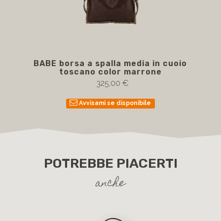
BABE borsa a spalla media in cuoio
B
toscano color marrone
325,00 €
Avvisami se disponibile
POTREBBE PIACERTI
anche