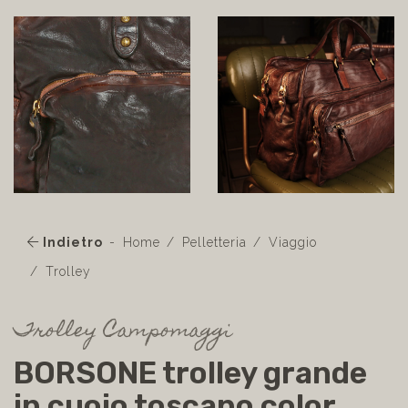
Indietro
Home
Pelletteria
Viaggio
Trolley
Trolley Campomaggi
BORSONE trolley grande
in cuoio toscano color