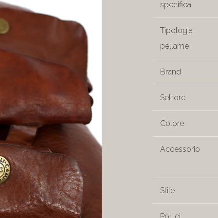
specifica
Tipologia
pellame
Brand
Settore
Colore
Accessorio
Stile
Pollici