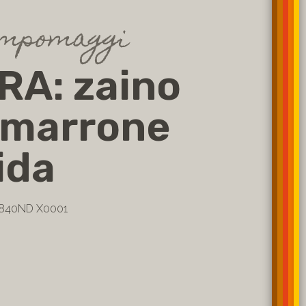
ampomaggi
RA: zaino
 marrone
ida
7840ND X0001