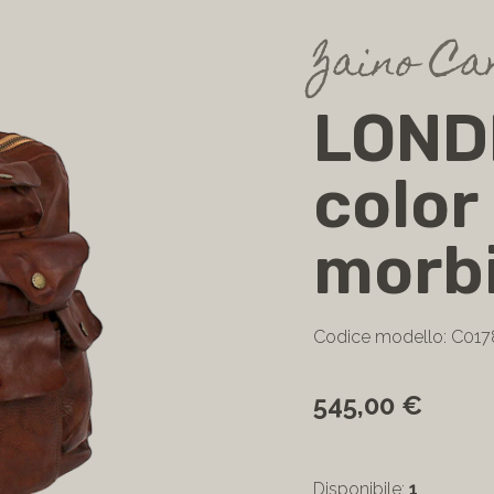
Zaino C
LOND
color
morb
Codice modello: C01
545,00 €
Disponibile:
1