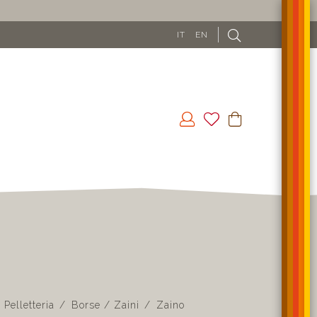
RTIRE DA 100€
IT
EN
Pelletteria
Borse / Zaini
Zaino