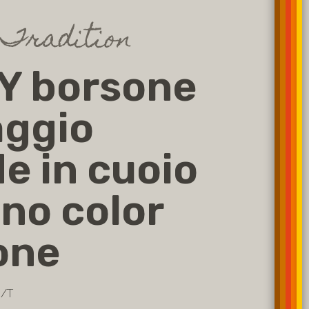
 Tradition
Y borsone
aggio
e in cuoio
no color
one
0/T