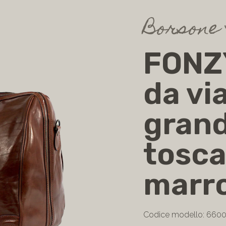
Borsone
FONZ
da vi
grand
tosca
marr
Codice modello: 660