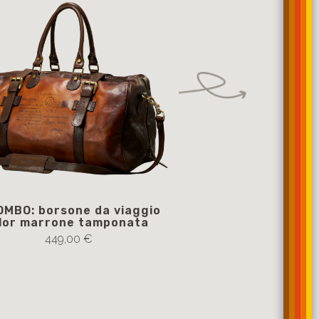
MBO: borsone da viaggio
OUTDOOR: borsone 
lor marrone tamponata
casual color verde 
regolabil
449,00 €
335,00 €