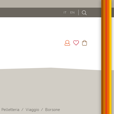
0€
IT
EN
Pelletteria
Viaggio
Borsone