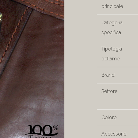
principale
Categoria
specifica
Tipologia
pellame
Brand
Settore
Colore
Accessorio