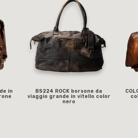
de in
BS224 ROCK borsone da
COLO
rone
viaggio grande in vitello color
co
nero
309,00 €