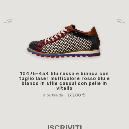
10475-454 blu rossa e bianca con
1
taglio laser multicolore rosso blu e
str
bianco in stile casual con pelle in
vitello
339,00 €
a partire da