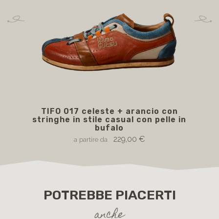
TIFO 017 celeste + arancio con
stringhe in stile casual con pelle in
str
bufalo
229,00 €
a partire da
POTREBBE PIACERTI
anche