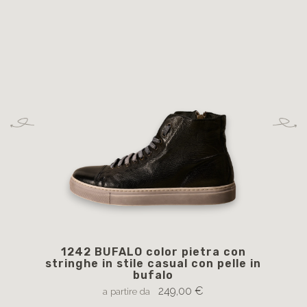
1242 BUFALO color pietra con
130
stringhe in stile casual con pelle in
s
bufalo
249,00 €
a partire da