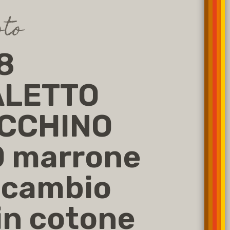
oto
8
ALETTO
CCHINO
 marrone
icambio
 in cotone