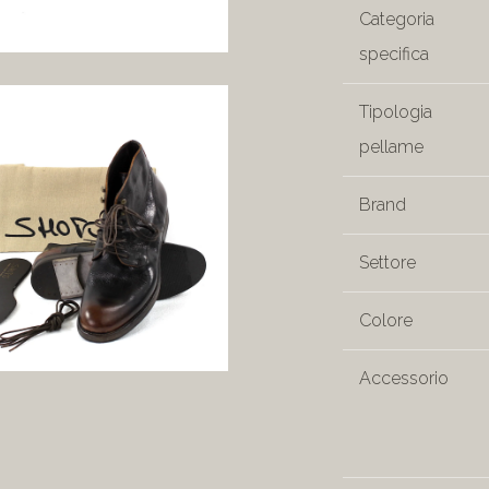
Categoria
specifica
Tipologia
pellame
Brand
Settore
Colore
Accessorio