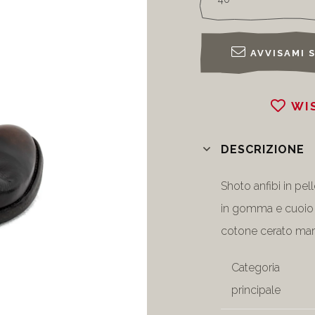
AVVISAMI 
WI
DESCRIZIONE
Shoto anfibi in pel
in gomma e cuoio t
cotone cerato marr
Categoria
principale