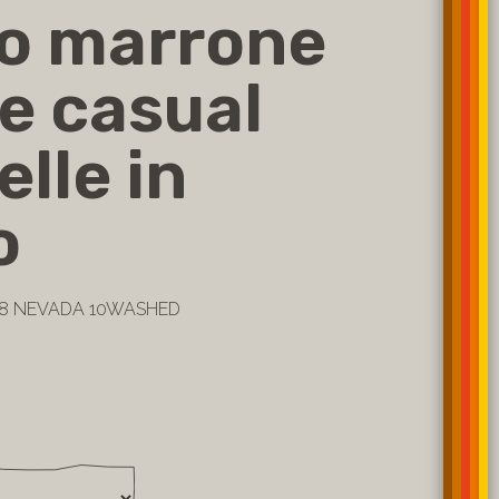
o marrone
le casual
elle in
o
398 NEVADA 10WASHED