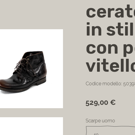
cerat
in sti
con p
vitell
Codice modello: 50
529,00 €
Scarpe uomo