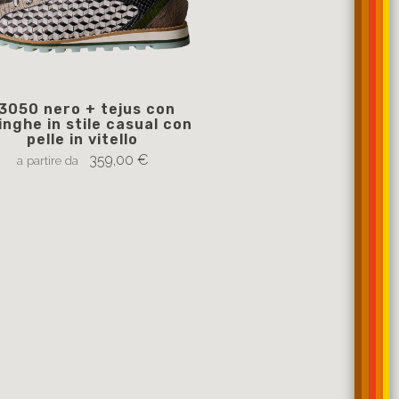
3050 nero + tejus con
13077 blu e bianco 
inghe in stile casual con
stile casual con pel
pelle in vitello
359
a partire da
359,00 €
a partire da