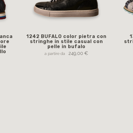
ianca
1242 BUFALO color pietra con
1
lore
stringhe in stile casual con
str
ile
pelle in bufalo
llo
249,00 €
a partire da