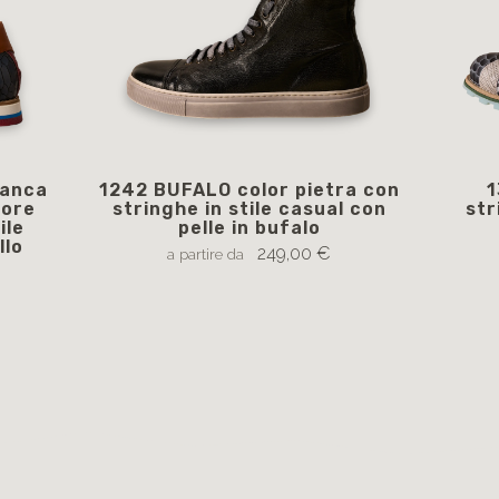
ianca
1242 BUFALO color pietra con
1
lore
stringhe in stile casual con
str
ile
pelle in bufalo
llo
249,00 €
a partire da