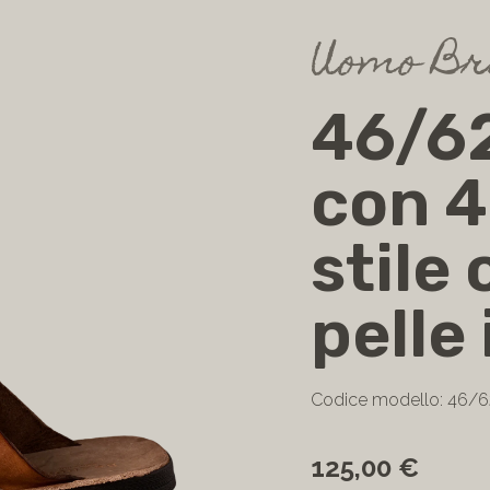
Uomo Br
46/6
con 4
stile
pelle
Codice modello: 46/
125,00 €