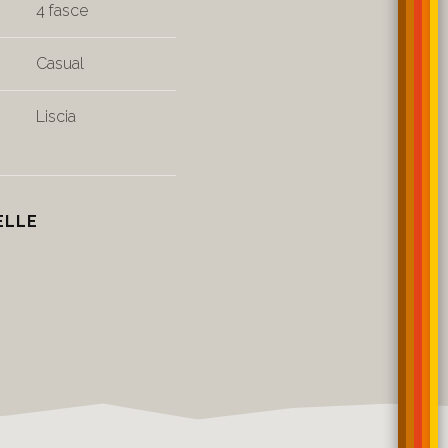
4 fasce
Casual
Liscia
ELLE