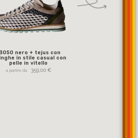
3050 nero + tejus con
13077 blu e bianco 
inghe in stile casual con
stile casual con pel
pelle in vitello
359
a partire da
359,00 €
a partire da