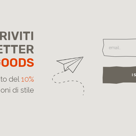
RIVITI
ETTER
GOODS
I
nto del
10%
oni di stile