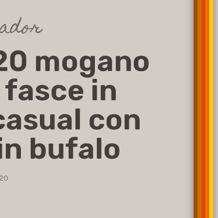
ador
20 mogano
 fasce in
 casual con
 in bufalo
620