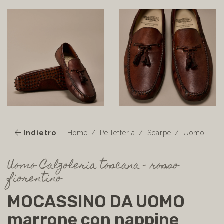
Indietro
Home
Pelletteria
Scarpe
Uomo
Uomo Calzoleria toscana - rosso
fiorentino
MOCASSINO DA UOMO