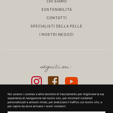
CHI SIAMO
SOSTENIBILITÀ
CONTATTI
SPECIALISTI DELLA PELLE
I NOSTRI NEGOZI
seguici su :
Noi usiamo i cookies e altre tecniche di tracciamento per migliorare la tua
esperienza di navigazione nel nostro sito, per mostrarti contenuti
personalizzati e annunci mirati, per analizzare il traffico sul nostro sito, e
per capire da dove arrivano i nostri visitatori.
+39 SRL - VIUZZO DEL CROCIFISSO DELLE TORRI 10 50142, FIRENZE - P.IVA E