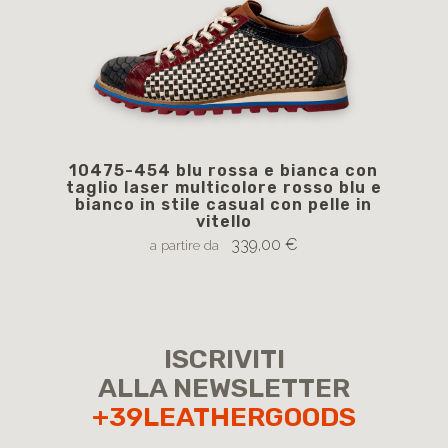
10475-454 blu rossa e bianca con
1
taglio laser multicolore rosso blu e
str
bianco in stile casual con pelle in
vitello
339,00 €
a partire da
ISCRIVITI
ALLA NEWSLETTER
+39LEATHERGOODS